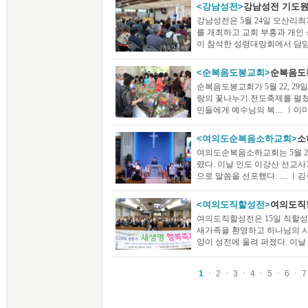
<강남성전>
강남성전 기도원
강남성전은 5월 24일 오산
를 개최하고 교회 부흥과 개인 
이 참석한 성령대망회에서 담임....
<순복음도봉교회>
순복음도
순복음도봉교회가 5월 22, 2
랑의 꽃나누기 전도축제를 펼쳤다
민들에게 예수님의 복.... ㅣ이미나
<여의도순복음소하교회>
소
여의도순복음소하교회는 5월 
렸다. 이날 인도 이강산 선교사가
으로 말씀을 선포했다. .... ㅣ김주
<여의도직할성전>
여의도직
여의도직할성전은 15일 직할성
새가족을 환영하고 하나님의 
양이 성전에 울려 퍼졌다. 이날 축..
1
ㆍ
2
ㆍ
3
ㆍ
4
ㆍ
5
ㆍ
6
ㆍ
7