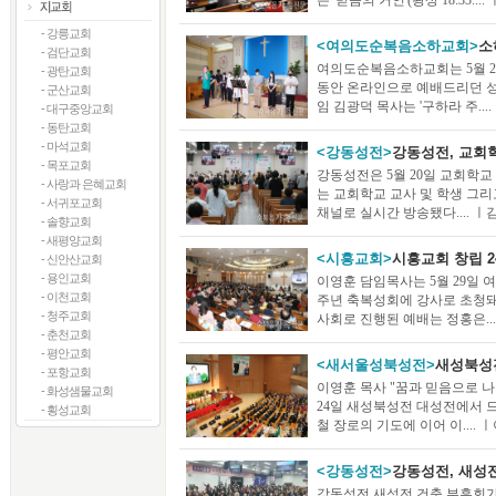
는 '믿음의 거인'(왕상 18:33....
- 강릉교회
<여의도순복음소하교회>
소
- 검단교회
여의도순복음소하교회는 5월 29
- 광탄교회
동안 온라인으로 예배드리던 성
- 군산교회
임 김광덕 목사는 '구하라 주.... 
- 대구중앙교회
- 동탄교회
- 마석교회
<강동성전>
강동성전, 교회
- 목포교회
강동성전은 5월 20일 교회학
- 사랑과 은혜교회
는 교회학교 교사 및 학생 그리
- 서귀포교회
채널로 실시간 방송됐다.... ㅣ김주
- 솔향교회
- 새평양교회
<시흥교회>
시흥교회 창립 2
- 신안산교회
- 용인교회
이영훈 담임목사는 5월 29일 
- 이천교회
주년 축복성회에 강사로 초청돼
- 청주교회
사회로 진행된 예배는 정홍은.... 
- 춘천교회
- 평안교회
<새서울성북성전>
새성북성
- 포항교회
이영훈 목사 "꿈과 믿음으로 
- 화성샘물교회
24일 새성북성전 대성전에서 드
- 횡성교회
철 장로의 기도에 이어 이.... ㅣ이
<강동성전>
강동성전, 새성전
강동성전 새성전 건축 부흥회가 5월