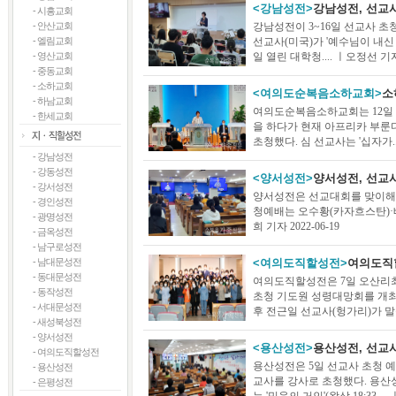
<강남성전>
강남성전, 선교
- 시흥교회
- 안산교회
강남성전이 3~16일 선교사 초
- 엘림교회
선교사(미국)가 '예수님이 내신 시
- 영산교회
일 열린 대학청.... ㅣ오정선 기자 2
- 중동교회
- 소하교회
<여의도순복음소하교회>
소
- 하남교회
여의도순복음소하교회는 12일 
- 한세교회
을 하다가 현재 아프리카 부룬
초청했다. 심 선교사는 '십자가....
- 강남성전
- 강동성전
<양서성전>
양서성전, 선교
- 강서성전
양서성전은 선교대회를 맞이해 3
- 경인성전
청예배는 오수황(카자흐스탄)·배
- 광명성전
희 기자 2022-06-19
- 금옥성전
- 남구로성전
- 남대문성전
<여의도직할성전>
여의도직
- 동대문성전
여의도직할성전은 7일 오산
- 동작성전
초청 기도원 성령대망회를 개최
- 서대문성전
후 전근일 선교사(헝가리)가 말씀을.
- 새성북성전
- 양서성전
<용산성전>
용산성전, 선교
- 여의도직할성전
용산성전은 5일 선교사 초청 
- 용산성전
교사를 강사로 초청했다. 용산
- 은평성전