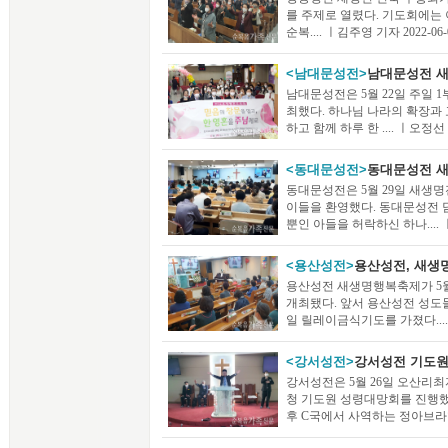
를 주제로 열렸다. 기도회에는
순복.... ㅣ김주영 기자 2022-06-
<남대문성전>
남대문성전 
남대문성전은 5월 22일 주일 1
최했다. 하나님 나라의 확장과
하고 함께 하루 한 .... ㅣ오정선 기
<동대문성전>
동대문성전 
동대문성전은 5월 29일 새생
이들을 환영했다. 동대문성전 
뿐인 아들을 허락하신 하나.... ㅣ
<용산성전>
용산성전, 새생
용산성전 새생명행복축제가 5월 
개최됐다. 앞서 용산성전 성도
일 릴레이금식기도를 가졌다.... ㅣ
<강서성전>
강서성전 기도원
강서성전은 5월 26일 오산
청 기도원 성령대망회를 진행했
후 C국에서 사역하는 정아브라함...