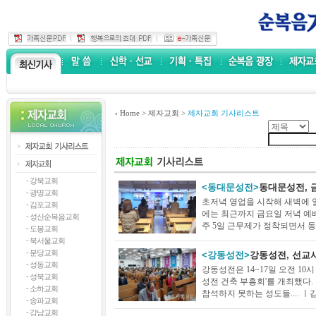
Home
>
제자교회
>
제자교회 기사리스트
- 강북교회
<동대문성전>
동대문성전, 
- 광명교회
초저녁 영업을 시작해 새벽에 
- 김포교회
에는 최근까지 금요일 저녁 예
- 성산순복음교회
주 5일 근무제가 정착되면서 동대..
- 도봉교회
- 북서울교회
- 분당교회
<강동성전>
강동성전, 선교
- 성동교회
강동성전은 14~17일 오전 10
- 성북교회
성전 건축 부흥회'를 개최했다
- 소하교회
참석하지 못하는 성도들.... ㅣ김주
- 송파교회
- 강남교회