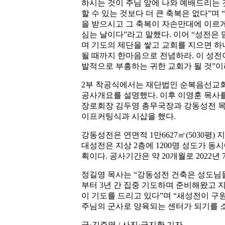
하시는 것이 주님 앞에 나와 예배드리는 
할 수 있는 것보다 더 큰 축복은 없다”며
을 받으시고 그 축복이 자손만대에 이르게
심는 날이다”라고 말했다. 이어 “성전은 
며 기도의 제단을 쌓고 교회를 지으면 하
될 때까지 한마음으로 전념하라. 이 성전
발적으로 부흥하는 귀한 교회가 될 것”이
2부 착공식에서는 재단법인 순복음선교회
공사개요를 설명했다. 이후 이영훈 목사
장로회장 김두영 총무국장과 강동성전 목
이프커팅식과 시삽을 했다.
강동성전은 연면적 1만6627㎡(5030평) 
대성전은 지상 2층에 1200명 성도가 동
획이다. 공사기간은 약 20개월로 2022년
정길영 목사는 “강동성전 건축은 성도님들
부터 3년 간 집중 기도하며 준비해왔고 
이 기도를 드리고 있다”며 “새성전이 구
주님의 군사로 양육되는 센터가 되기를 
글·김주영 / 사진·금지환 기자