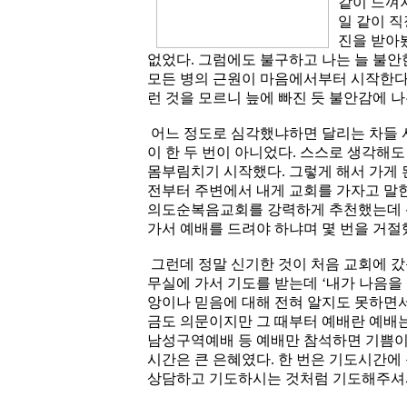
같이 느껴
일 같이 
진을 받아
없었다. 그럼에도 불구하고 나는 늘 불안
모든 병의 근원이 마음에서부터 시작한다
런 것을 모르니 늪에 빠진 듯 불안감에 나
어느 정도로 심각했냐하면 달리는 차들 
이 한 두 번이 아니었다. 스스로 생각해
몸부림치기 시작했다. 그렇게 해서 가게 
전부터 주변에서 내게 교회를 가자고 말한
의도순복음교회를 강력하게 추천했는데 
가서 예배를 드려야 하냐며 몇 번을 거절
그런데 정말 신기한 것이 처음 교회에 
무실에 가서 기도를 받는데 ‘내가 나음을
앙이나 믿음에 대해 전혀 알지도 못하면서
금도 의문이지만 그 때부터 예배란 예배는
남성구역예배 등 예배만 참석하면 기쁨이
시간은 큰 은혜였다. 한 번은 기도시간에
상담하고 기도하시는 것처럼 기도해주셔서