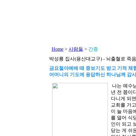
Home
>
사람들
>
간증
박성룡 집사(용산대교구) - 뇌출혈로 죽
금요철야예배 때 중보기도 받고 기적 체
어머니의 기도에 응답하신 하나님께 감
나는 예수님을
년 전 쯤이
다니게 되면
교회를 가고
이 늘 마음
를 열어 식
인이 되고 
닫는 게 쉬