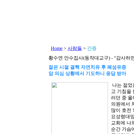
Home
>
사람들
>
간증
황수연 안수집사(동작대교구) - “감사하
젊은 시절 결핵 자연치유 후 폐섬유증
암 의심 상황에서 기도하니 응답 받아
나는 젊었을
고 기침을 
러던 중 올
의원에서 
많이 호전 
요성령대망
교회에 나
순간 가슴에